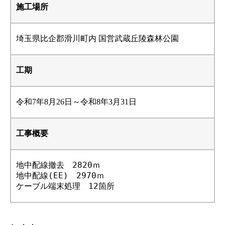
施工場所
埼玉県比企郡滑川町内 国営武蔵丘陵森林公園
工期
令和7年8月26日～令和8年3月31日
工事概要
地中配線撤去　2820ｍ

地中配線(EE)　2970ｍ

ケーブル端末処理　12箇所