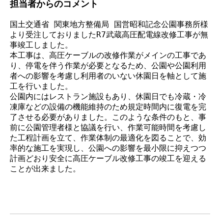
担当者からのコメント
国土交通省 関東地方整備局 国営昭和記念公園事務所様
より受注しておりましたR7武蔵高圧配電線改修工事が無
事竣工しました。
本工事は、高圧ケーブルの改修作業がメインの工事であ
り、停電を伴う作業が必要となるため、公園や公園利用
者への影響を考慮し利用者のいない休園日を軸として施
工を行いました。

公園内にはレストラン施設もあり、休園日でも冷蔵・冷
凍庫などの設備の機能維持のため規定時間内に復電を完
了させる必要がありました。このような条件のもと、事
前に公園管理者様と協議を行い、作業可能時間を考慮し
た工程計画を立て、作業体制の最適化を図ることで、効
率的な施工を実現し、公園への影響を最小限に抑えつつ
計画どおり安全に高圧ケーブル改修工事の竣工を迎える
ことが出来ました。