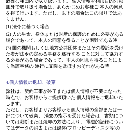
必要な範囲内で取り扱います。 個人情報を利用目的の範
囲外で取り扱う場合は、あらかじめお客様ご 本人の同意
を得て行います。ただし、以下の場合はこの限りではあ
りません。
法令に基づく場合
人の生命、身体または財産の保護のために必要がある
場合であって、本人の同意を得ることが困難である時
国の機関もしくは地方公共団体またはその委託を受け
た者が法令の定める事務を遂行する ことに対して協力す
る必要がある場合であって、本人の同意を得ることによ
り当該事務の 遂行に支障を及ぼすおそれがある時
4.個人情報の返却、破棄
弊社は、契約工事が終了または個人情報が不要になった
時点で、お客様からご提供頂いた 個人情報をご返却いた
します。
ただし、お客様よりお客様から個人情報の全部または一
部について破棄、 消去の指示を受けた場合は、書類につ
いては裁断または焼却の方法により、 電磁的記録につい
てはデータの消去または媒体(フロッピーディスク等)の